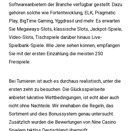
Softwareanbietern der Branche verfügbar gestellt. Dazu
gehören solche wie Fortentwicklung, ELK, Pragmatic
Play, BigTime Gaming, Yggdrasil und mehr. Es erwarten
Sie Megaways-Slots, klassische Slots, Jackpot-Spiele,
Video-Slots, Tischspiele darüber hinaus Live-
Spielbank-Spiele. Wie Jene sehen können, empfangen
Sie mit der ersten Einzahlung die meisten 250
Freispiele.
Bei Turnieren ist auch es durchaus realistisch, unter die
ersten zehn zu besuchen. Die Glücksspielseite
anbietet lukrative Wettbedingungen, ist echt aber auch
nicht ohne Nachteile. Wir innehaben die Regeln, das
Sortiment und dies Bonussystem genau untersucht.
Zusätzlich wurden die Bewertungen von Nine Casino
Spielern taktlos Deutschland überprüft.