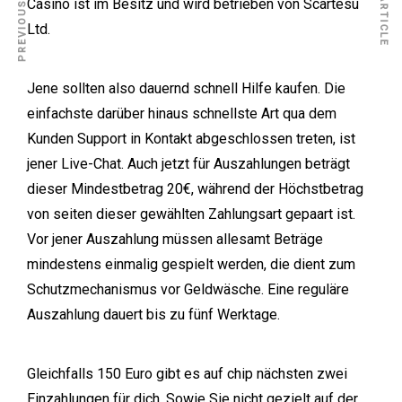
PREVIOUS ARTICLE
NEXT ARTICLE
Casino ist im Besitz und wird betrieben von Scartesu
Ltd.
Jene sollten also dauernd schnell Hilfe kaufen. Die
einfachste darüber hinaus schnellste Art qua dem
Kunden Support in Kontakt abgeschlossen treten, ist
jener Live-Chat. Auch jetzt für Auszahlungen beträgt
dieser Mindestbetrag 20€, während der Höchstbetrag
von seiten dieser gewählten Zahlungsart gepaart ist.
Vor jener Auszahlung müssen allesamt Beträge
mindestens einmalig gespielt werden, die dient zum
Schutzmechanismus vor Geldwäsche. Eine reguläre
Auszahlung dauert bis zu fünf Werktage.
Gleichfalls 150 Euro gibt es auf chip nächsten zwei
Einzahlungen für dich. Sowie Sie nicht gezielt auf der