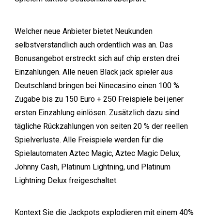
Welcher neue Anbieter bietet Neukunden
selbstverständlich auch ordentlich was an. Das
Bonusangebot erstreckt sich auf chip ersten drei
Einzahlungen. Alle neuen Black jack spieler aus
Deutschland bringen bei Ninecasino einen 100 %
Zugabe bis zu 150 Euro + 250 Freispiele bei jener
ersten Einzahlung einlösen. Zusätzlich dazu sind
tägliche Rückzahlungen von seiten 20 % der reellen
Spielverluste. Alle Freispiele werden für die
Spielautomaten Aztec Magic, Aztec Magic Delux,
Johnny Cash, Platinum Lightning, und Platinum
Lightning Delux freigeschaltet.
Kontext Sie die Jackpots explodieren mit einem 40%