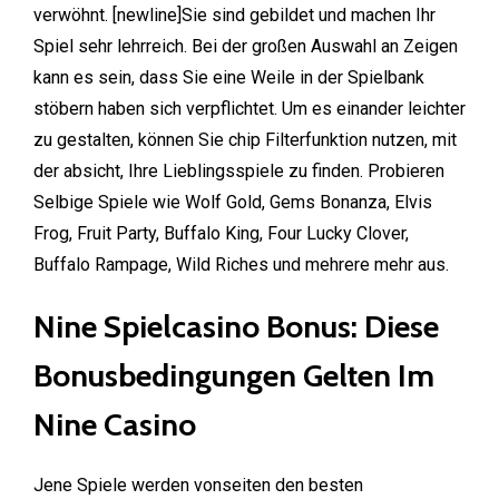
verwöhnt. [newline]Sie sind gebildet und machen Ihr
Spiel sehr lehrreich. Bei der großen Auswahl an Zeigen
kann es sein, dass Sie eine Weile in der Spielbank
stöbern haben sich verpflichtet. Um es einander leichter
zu gestalten, können Sie chip Filterfunktion nutzen, mit
der absicht, Ihre Lieblingsspiele zu finden. Probieren
Selbige Spiele wie Wolf Gold, Gems Bonanza, Elvis
Frog, Fruit Party, Buffalo King, Four Lucky Clover,
Buffalo Rampage, Wild Riches und mehrere mehr aus.
Nine Spielcasino Bonus: Diese
Bonusbedingungen Gelten Im
Nine Casino
Jene Spiele werden vonseiten den besten