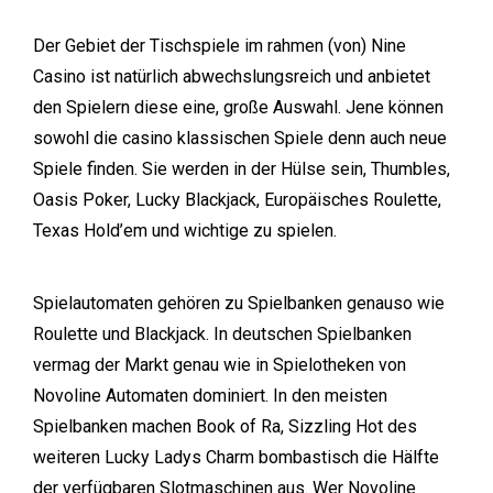
Der Gebiet der Tischspiele im rahmen (von) Nine
Casino ist natürlich abwechslungsreich und anbietet
den Spielern diese eine, große Auswahl. Jene können
sowohl die
casino
klassischen Spiele denn auch neue
Spiele finden. Sie werden in der Hülse sein, Thumbles,
Oasis Poker, Lucky Blackjack, Europäisches Roulette,
Texas Hold’em und wichtige zu spielen.
Spielautomaten gehören zu Spielbanken genauso wie
Roulette und Blackjack. In deutschen Spielbanken
vermag der Markt genau wie in Spielotheken von
Novoline Automaten dominiert. In den meisten
Spielbanken machen Book of Ra, Sizzling Hot des
weiteren Lucky Ladys Charm bombastisch die Hälfte
der verfügbaren Slotmaschinen aus. Wer Novoline