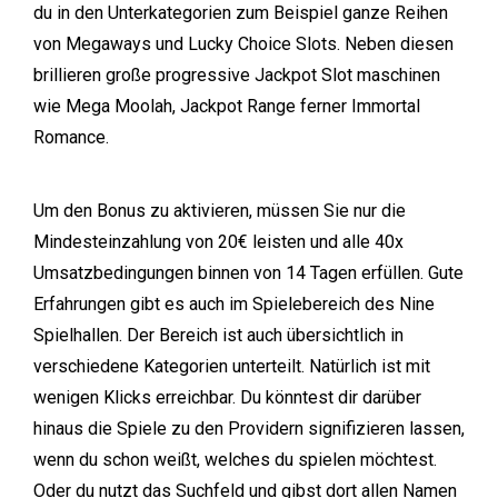
du in den Unterkategorien zum Beispiel ganze Reihen
von Megaways und Lucky Choice Slots. Neben diesen
brillieren große progressive Jackpot Slot maschinen
wie Mega Moolah, Jackpot Range ferner Immortal
Romance.
Um den Bonus zu aktivieren, müssen Sie nur die
Mindesteinzahlung von 20€ leisten und alle 40x
Umsatzbedingungen binnen von 14 Tagen erfüllen. Gute
Erfahrungen gibt es auch im Spielebereich des Nine
Spielhallen. Der Bereich ist auch übersichtlich in
verschiedene Kategorien unterteilt. Natürlich ist mit
wenigen Klicks erreichbar. Du könntest dir darüber
hinaus die Spiele zu den Providern signifizieren lassen,
wenn du schon weißt, welches du spielen möchtest.
Oder du nutzt das Suchfeld und gibst dort allen Namen