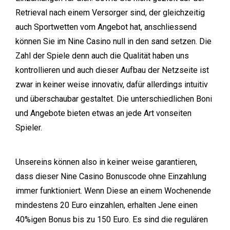
Retrieval nach einem Versorger sind, der gleichzeitig
auch Sportwetten vom Angebot hat, anschliessend
können Sie im Nine Casino null in den sand setzen. Die
Zahl der Spiele denn auch die Qualität haben uns
kontrollieren und auch dieser Aufbau der Netzseite ist
zwar in keiner weise innovativ, dafür allerdings intuitiv
und überschaubar gestaltet. Die unterschiedlichen Boni
und Angebote bieten etwas an jede Art vonseiten
Spieler.
Unsereins können also in keiner weise garantieren,
dass dieser Nine Casino Bonuscode ohne Einzahlung
immer funktioniert. Wenn Diese an einem Wochenende
mindestens 20 Euro einzahlen, erhalten Jene einen
40%igen Bonus bis zu 150 Euro. Es sind die regulären